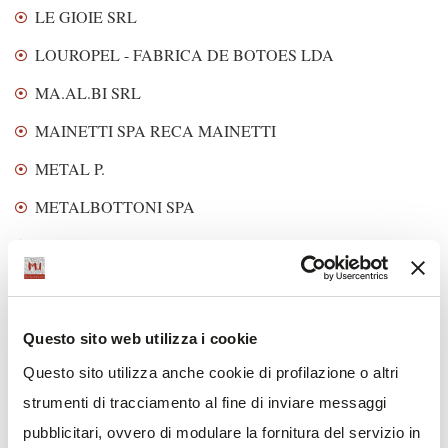
LE GIOIE SRL
LOUROPEL - FABRICA DE BOTOES LDA
MA.AL.BI SRL
MAINETTI SPA RECA MAINETTI
METAL P.
METALBOTTONI SPA
MOKUBA RIBBON LINE
MYZIP SRL
NASTRIFICIO ALBERT BONATI
Questo sito web utilizza i cookie
NASTRIFICIO ANGELO VALERA
Questo sito utilizza anche cookie di profilazione o altri
NASTROTEX CUFRA SPA
strumenti di tracciamento al fine di inviare messaggi
pubblicitari, ovvero di modulare la fornitura del servizio in
PANAMA TRIMMINGS