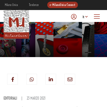
Milano Unica
Tendenze
e-MilanoUnica Connect
It
EDITORIALI
23 MARZO 2021