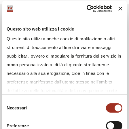
Questo sito web utilizza i cookie
Questo sito utilizza anche cookie di profilazione o altri
strumenti di tracciamento al fine di inviare messaggi
pubblicitari, ovvero di modulare la fornitura del servizio in
modo personalizzato al di là di quanto strettamente
necessario alla sua erogazione, cioè in linea con le
preferenze manifestate dall’utente stesso nell’ambito
dell’utilizzo delle funzionalità e della navigazione in rete
e/o allo scopo di effettuare analisi e monitoraggio dei
Selezione
Necessari
comportamenti dei visitatori di siti web. Condividiamo
del
consenso
inoltre informazioni sul modo in cui l'utente utilizza il
nostro sito, con i nostri partner che si occupano di analisi
Preferenze