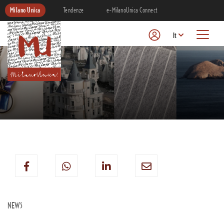
Milano Unica
Tendenze
e-MilanoUnica Connect
It
NEWS