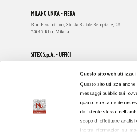
MILANO UNICA - FIERA
Rho Fieramilano, Strada Statale Sempione, 28
20017 Rho, Milano
SITEX S.p.A. - UFFICI
Via Alberto Riva Villasanta, 3
20145 Milano
Questo sito web utilizza i
Questo sito utilizza anche c
Tel.
messaggi pubblicitari, ovve
+39 02 66101105
quanto strettamente necess
Fax
+39 02 66111335
dall’utente stesso nell’ambi
info@milanounica.it
scopo di effettuare analisi
P.I. 06573770150
inoltre informazioni sul modo