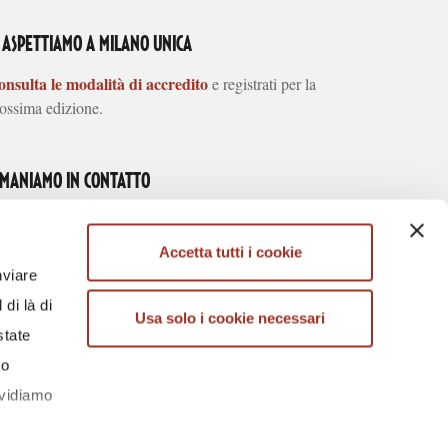
I ASPETTIAMO A MILANO UNICA
nsulta le modalità di accredito
e registrati per la
ossima edizione.
IMANIAMO IN CONTATTO
Accetta tutti i cookie
nviare
di là di
Usa solo i cookie necessari
ARICA l'APP
SCARICA l'APP
state
U APP STORE
SU GOOGLE PLAY
lo
ividiamo