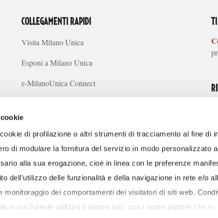
COLLEGAMENTI RAPIDI
T
Co
Visita Milano Unica
pr
Esponi a Milano Unica
e-MilanoUnica Connect
R
Concept Creativi
 cookie
Tendenze Sostenibilità
ookie di profilazione o altri strumenti di tracciamento al fine di i
Media
ro di modulare la fornitura del servizio in modo personalizzato al 
SC
ario alla sua erogazione, cioè in linea con le preferenze manife
FAQ
S
to dell’utilizzo delle funzionalità e della navigazione in rete e/o al
Chi siamo
 e monitoraggio dei comportamenti dei visitatori di siti web. Cond
 in cui l'utente utilizza il nostro sito, con i nostri partner che si