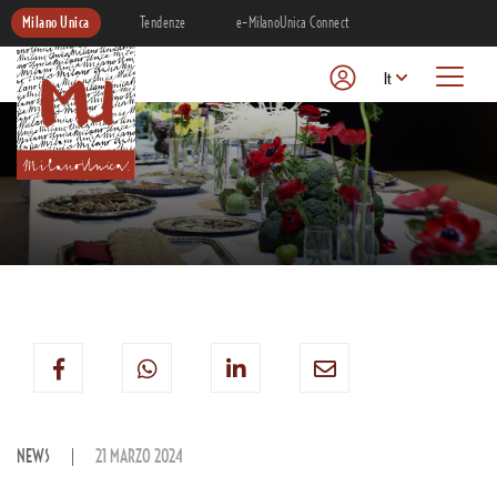
Milano Unica
Tendenze
e-MilanoUnica Connect
It
NEWS
21 MARZO 2024