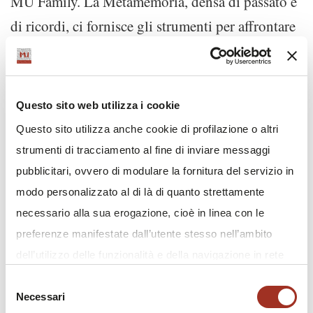
MU Family. La Metamemoria, densa di passato e
di ricordi, ci fornisce gli strumenti per affrontare
il cambiamento con lo spessore della storia che ci
portiamo dentro. Sul piano estetico, la
Metamemoria produce un rimescolamento di
Questo sito web utilizza i cookie
codici passati che esalta le differenze e annulla il
Questo sito utilizza anche cookie di profilazione o altri
confitto generazionale.
strumenti di tracciamento al fine di inviare messaggi
pubblicitari, ovvero di modulare la fornitura del servizio in
modo personalizzato al di là di quanto strettamente
Antonio Mancinelli
, Giornalista e Scrittore di
necessario alla sua erogazione, cioè in linea con le
Moda e Costume, ha invece mostrato alcune
preferenze manifestate dall’utente stesso nell’ambito
immagini della settimana della moda di New
dell’utilizzo delle funzionalità e della navigazione in rete
York, Londra, Milano e Parigi. È una moda che
e/o allo scopo di effettuare analisi e monitoraggio dei
Selezione
celebra l’inclusività e contemporaneamente
Necessari
comportamenti dei visitatori di siti web. Condividiamo
del