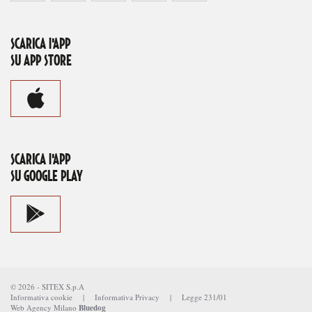
SCARICA l'APP
SU APP STORE
SCARICA l'APP
SU GOOGLE PLAY
©
2026
-
SITEX S.p.A
Informativa cookie
|
Informativa Privacy
|
Legge 231/01
Web Agency Milano
Bluedog