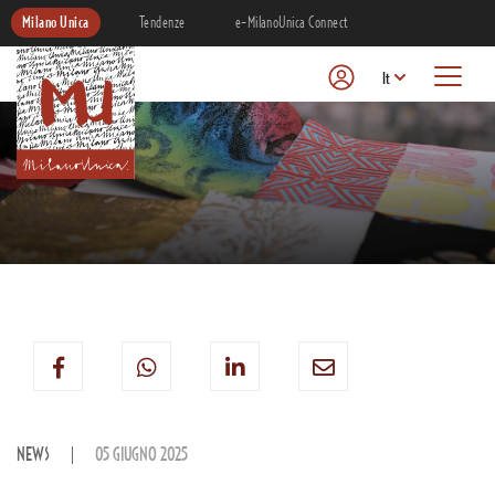
Milano Unica
Tendenze
e-MilanoUnica Connect
It
NEWS
05 GIUGNO 2025