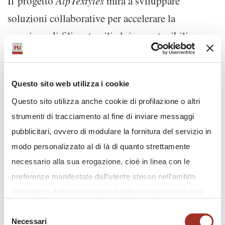
Il progetto
AlpTextyles
mira a sviluppare
soluzioni collaborative per accelerare la
creazione di filiere tessili alpine sostenibili,
circolari e radicate nel territorio, rispondendo al
desiderio dei consumatori di prodotti sostenibili.
Questo sito web utilizza i cookie
Questo sito utilizza anche cookie di profilazione o altri
CONFINDUSTRIA MODA
strumenti di tracciamento al fine di inviare messaggi
Confindustria Moda, la più grande
pubblicitari, ovvero di modulare la fornitura del servizio in
Organizzazione di rappresentanza dell’Industria
modo personalizzato al di là di quanto strettamente
Tessile e Moda nel mondo occidentale, tutela e
necessario alla sua erogazione, cioè in linea con le
promuove gli interessi del settore favorendo i
preferenze manifestate dall’utente stesso nell’ambito
rapporti con istituzioni e organizzazioni
dell’utilizzo delle funzionalità e della navigazione in rete
e/o allo scopo di effettuare analisi e monitoraggio dei
economico/politiche e supportando le imprese in
Selezione
Necessari
comportamenti dei visitatori di siti web. Condividiamo
del