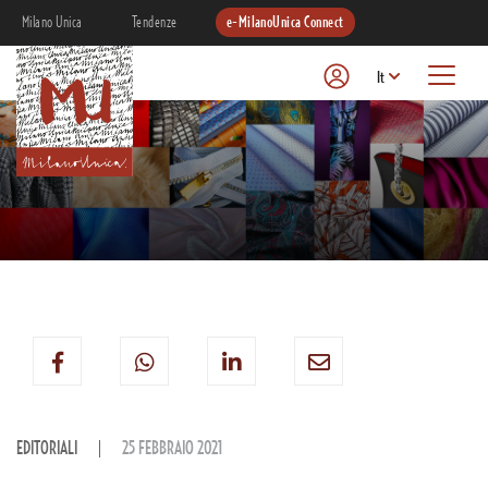
Milano Unica
Tendenze
e-MilanoUnica Connect
It
EDITORIALI
25 FEBBRAIO 2021