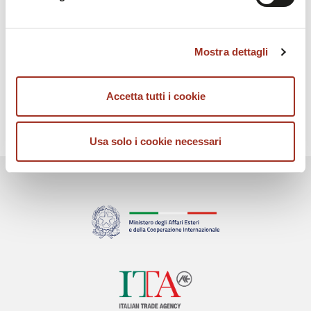
#MUneverstops
Chiudendo questo disclaimer si prosegue la navigazione
#strongertogether
solo con i cookie tecnici necessari. A questa pagina è
#unitedtobeUnique
Mostra dettagli
possibile consultare l'
Informativa Privacy
.
Accetta tutti i cookie
Usa solo i cookie necessari