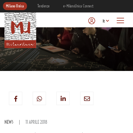
Milano Unica
Tendenze
e-MilanoUnica Connect
It
NEWS
11 APRILE 2018