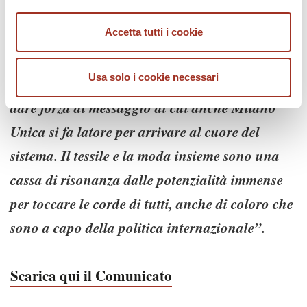
“il dialogo non può
di Milano Unica
prescindere dagli studenti delle scuole di moda
Accetta tutti i cookie
- i veri artefici del nostro futuro. Parlare con
Usa solo i cookie necessari
loro, coinvolgerli nel processo creativo, potrà
dare forza al messaggio di cui anche Milano
Unica si fa latore per arrivare al cuore del
sistema. Il tessile e la moda insieme sono una
cassa di risonanza dalle potenzialità immense
per toccare le corde di tutti, anche di coloro che
sono a capo della politica internazionale”.
Scarica qui il Comunicato