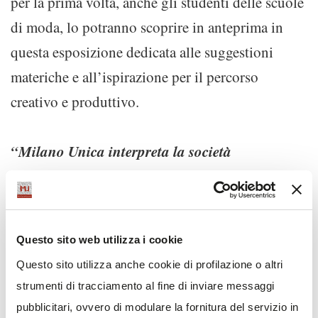
per la prima volta, anche gli studenti delle scuole
di moda, lo potranno scoprire in anteprima in
questa esposizione dedicata alle suggestioni
materiche e all’ispirazione per il percorso
creativo e produttivo.
“Milano Unica interpreta la società
internazionale perché la moda possa cogliere
dalla sua ricerca le idee per le collezioni di
domani. Lo fa trasmettendo i bisogni di
Questo sito web utilizza i cookie
rinascita del nostro pianeta sempre più
Questo sito utilizza anche cookie di profilazione o altri
minacciato da accordi transnazionaIi disattesi
strumenti di tracciamento al fine di inviare messaggi
o irrisi. A Milano Unica nascono le idee e gli
pubblicitari, ovvero di modulare la fornitura del servizio in