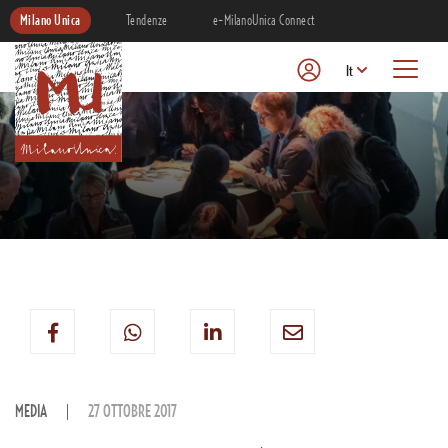
Milano Unica
Tendenze
e-MilanoUnica Connect
It
MEDIA
27 OTTOBRE 2017