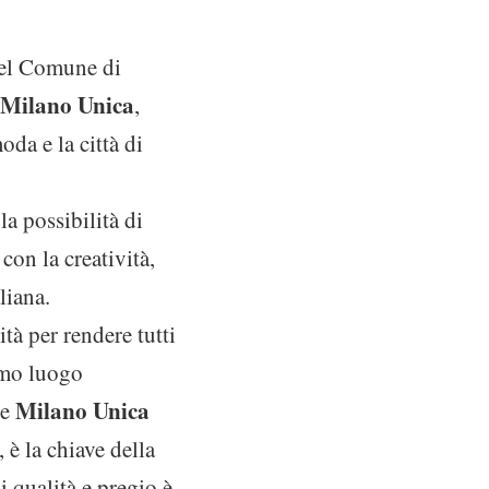
del Comune di
 Milano Unica
,
da e la città di
la possibilità di
con la creatività,
liana.
tà per rendere tutti
imo luogo
Milano Unica
he
 è la chiave della
i qualità e pregio è