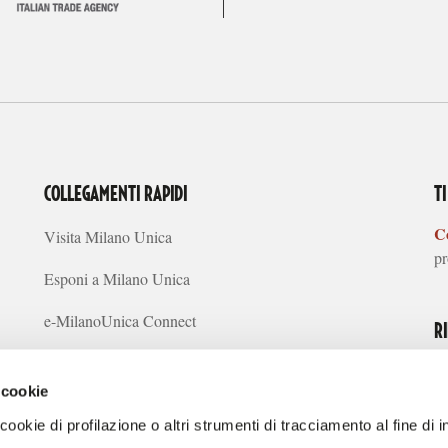
COLLEGAMENTI RAPIDI
T
Co
Visita Milano Unica
pr
Esponi a Milano Unica
e-MilanoUnica Connect
R
Concept Creativi
 cookie
Tendenze Sostenibilità
ookie di profilazione o altri strumenti di tracciamento al fine di i
Media