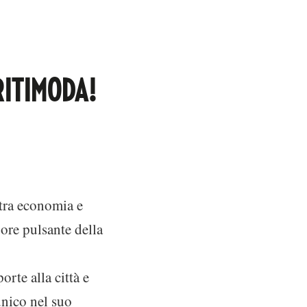
RITIMODA!
tra economia e
uore pulsante della
orte alla città e
unico nel suo