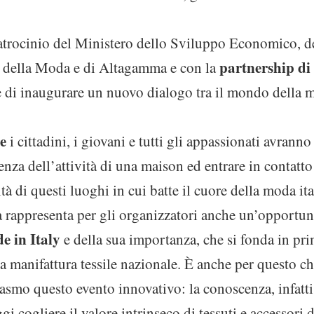
patrocinio del Ministero dello Sviluppo Economico, 
partnership di
 della Moda e di Altagamma e con la
 di inaugurare un nuovo dialogo tra il mondo della mo
re
i cittadini, i giovani e tutti gli appassionati avranno 
enza dell’attività di una maison ed entrare in contatto 
ità di questi luoghi in cui batte il cuore della moda ita
à rappresenta per gli organizzatori anche un’opportuni
e in Italy
e della sua importanza, che si fonda in pr
la manifattura tessile nazionale. È anche per questo c
asmo questo evento innovativo: la conoscenza, infatti,
i cogliere il valore intrinseco di tessuti e accessori d