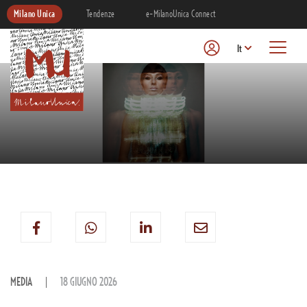
Milano Unica
Tendenze
e-MilanoUnica Connect
It
MEDIA
18 GIUGNO 2026