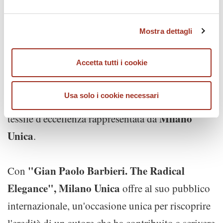
Chiudendo questo disclaimer si prosegue la navigazione
convenzioni.
solo con i cookie tecnici necessari. A questa pagina è
Mostra dettagli
possibile consultare l'
Informativa Privacy
.
Rigore estetico, attenzione al dettaglio, ricerca
Accetta tutti i cookie
della perfezione e libertà espressiva
rappresentano infatti i punti di contatto tra
Usa solo i cookie necessari
l'opera di Barbieri e i valori che guidano la filiera
Milano
tessile d'eccellenza rappresentata da
Unica
.
"Gian Paolo Barbieri. The Radical
Con
Elegance", Milano Unica
offre al suo pubblico
internazionale, un'occasione unica per riscoprire