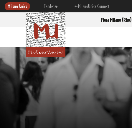
Milano Unica
Tendenze
e-MilanoUnica Connect
Fiera Milano (Rho)