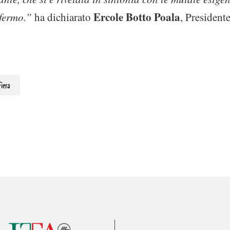
Ercole Botto Poala
fermo.”
ha dichiarato
, President
Fiera