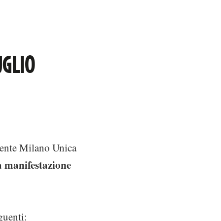
UGLIO
mente Milano Unica
a manifestazione
guenti: