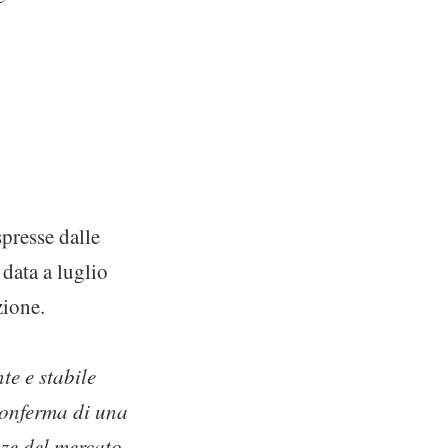
presse dalle
 data a luglio
zione.
te e stabile
 conferma di una
nze del mercato,