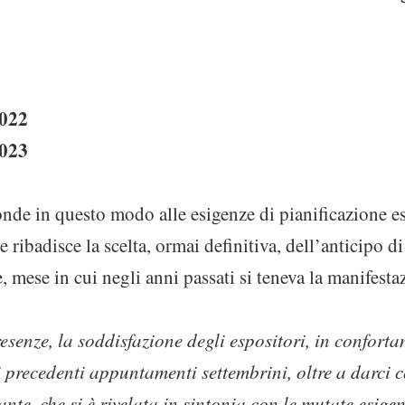
2022
2023
nde in questo modo alle esigenze di pianificazione es
e ribadisce la scelta, ormai definitiva, dell’anticipo di
e, mese in cui negli anni passati si teneva la manifesta
resenze, la soddisfazione degli espositori, in confortan
ai precedenti appuntamenti settembrini, oltre a darci
nte, che si è rivelata in sintonia con le mutate esige