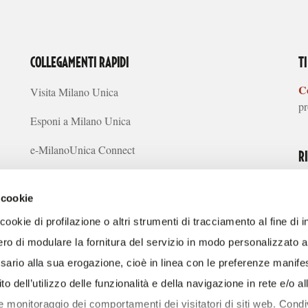
COLLEGAMENTI RAPIDI
T
Co
Visita Milano Unica
pr
Esponi a Milano Unica
e-MilanoUnica Connect
R
Concept Creativi
 cookie
Tendenze Sostenibilità
ookie di profilazione o altri strumenti di tracciamento al fine di i
Media
ro di modulare la fornitura del servizio in modo personalizzato al 
SC
ario alla sua erogazione, cioè in linea con le preferenze manife
FAQ
S
to dell’utilizzo delle funzionalità e della navigazione in rete e/o al
Chi siamo
 e monitoraggio dei comportamenti dei visitatori di siti web. Cond