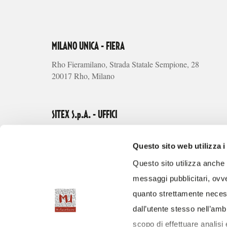
MILANO UNICA - FIERA
Rho Fieramilano, Strada Statale Sempione, 28
20017 Rho, Milano
SITEX S.p.A. - UFFICI
Via Alberto Riva Villasanta, 3
20145 Milano
Questo sito web utilizza i
Questo sito utilizza anche c
Tel.
messaggi pubblicitari, ovve
+39 02 66101105
quanto strettamente necess
Fax
+39 02 66111335
dall’utente stesso nell’ambi
info@milanounica.it
scopo di effettuare analisi