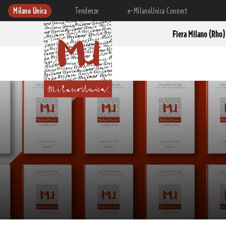
Milano Unica
Tendenze
e-MilanoUnica Connect
Fiera Milano (Rho)