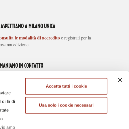
I ASPETTIAMO A MILANO UNICA
nsulta le modalità di accredito
e registrati per la
ossima edizione.
IMANIAMO IN CONTATTO
Accetta tutti i cookie
nviare
di là di
Usa solo i cookie necessari
ARICA l'APP
SCARICA l'APP
state
U APP STORE
SU GOOGLE PLAY
lo
ividiamo