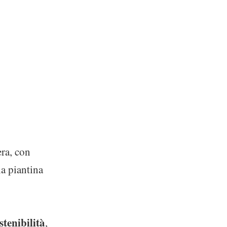
era, con
la piantina
stenibilità
,