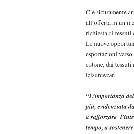
C’è sicuramente anc
all’offerta in un m
richiesta di tessut
Le nuove opportuni
esportazioni verso 
cotone, dai tessuti 
leisurewear.
“L’importanza dell
più, evidenziata d
a rafforzare l’int
tempo, a sostenere