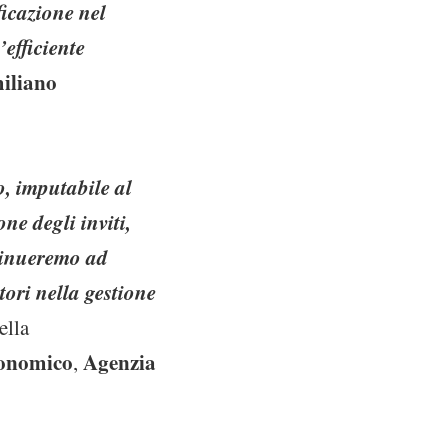
icazione nel
efficiente
iliano
o, imputabile al
ne degli inviti,
ntinueremo ad
itori nella gestione
ella
conomico
Agenzia
,