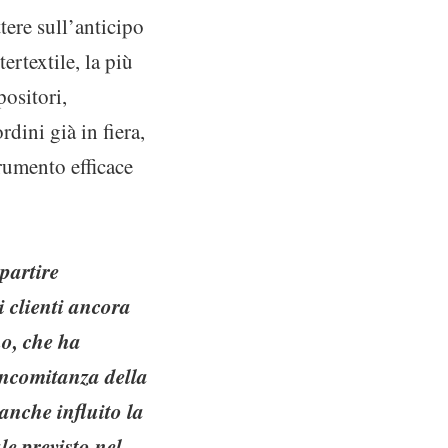
ere sull’anticipo
ertextile, la più
positori,
rdini già in fiera,
rumento efficace
partire
i clienti ancora
no, che ha
oncomitanza della
 anche influito la
le previsto nel