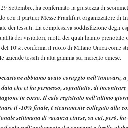
 29 Settembre, ha confermato la giustezza di scommett
rdo con il partner Messe Frankfurt organizzatore di Int
le dei tessuti. La complessiva soddisfazione degli es
ualità dei visitatori, molti dei quali hanno prenotato o
 del 10%, conferma il ruolo di Milano Unica come st
le aziende tessili di alta gamma sul mercato cinese.
occasione abbiamo avuto coraggio nell’innovare, a 
 data che ci ha permesso, soprattutto, di incontrare 
tagione in corso. Il calo registrato nell’ultimo gior
nare il -10% finale, è sicuramente collegato alla c
zionale settimana di vacanza cinese, su cui, però, ha
 il calo nell’andamento dei consumi a livello globa