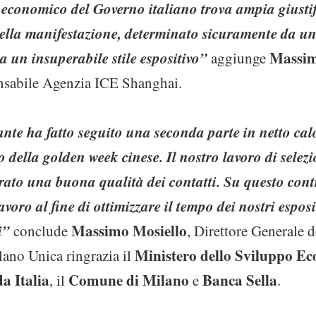
economico del Governo italiano trova ampia giustif
della manifestazione, determinato sicuramente da un’
a un insuperabile stile espositivo”
Massim
aggiunge
onsabile Agenzia ICE Shanghai.
ante ha fatto seguito una seconda parte in netto cal
della golden week cinese. Il nostro lavoro di selezio
urato una buona qualità dei contatti. Su questo co
lavoro al fine di ottimizzare il tempo dei nostri espos
i”
Massimo Mosiello
conclude
, Direttore Generale d
Ministero dello Sviluppo E
ano Unica ringrazia il
a Italia
Comune di Milano
Banca Sella
, il
e
.