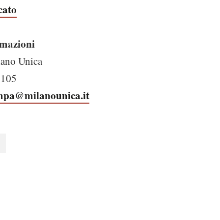
cato
rmazioni
lano Unica
 1105
ampa@milanounica.it