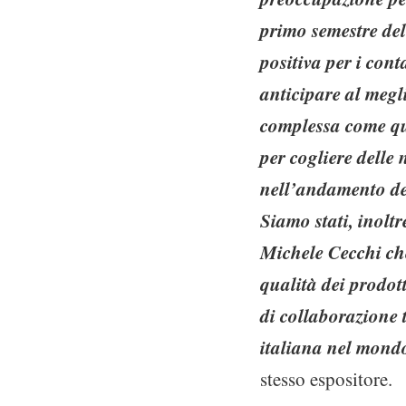
primo semestre del
positiva per i cont
anticipare al megli
complessa come que
per cogliere delle
nell’andamento dei
Siamo stati, inolt
Michele Cecchi che
qualità dei prodot
di collaborazione 
italiana nel mond
stesso espositore.