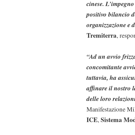
cinese. L’impegno 
positivo bilancio 
organizzazione e d
Tremiterra
, resp
“Ad un avvio frizz
concomitante avvio 
tuttavia, ha assic
affinare il nostro 
delle loro relazion
Manifestazione Mil
ICE
Sistema Mod
,