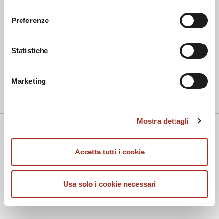
consenso
inoltre informazioni sul modo in cui l'utente utilizza il
nostro sito, con i nostri partner che si occupano di analisi
Preferenze
dei dati web, pubblicità e social media, i quali potrebbero
combinarle con altre informazioni che l'utente ha fornito
Statistiche
loro o che sono stati raccolti durante l'utilizzo dei loro
servizi.
Marketing
Chiudendo questo disclaimer si prosegue la navigazione
solo con i cookie tecnici necessari. A questa pagina è
Mostra dettagli
possibile consultare l'
Informativa Privacy
.
Accetta tutti i cookie
MILANO UNICA - FIERA
Rho Fieramilano, Strada Statale Sempione, 28
Usa solo i cookie necessari
20017 Rho, Milano