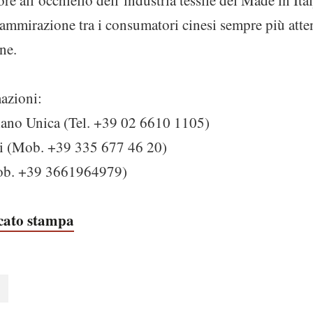
ore all’occhiello dell’industria tessile del Made in Ita
e ammirazione tra i consumatori cinesi sempre più atten
ne.
mazioni:
lano Unica (Tel. +39 02 6610 1105)
i (Mob. +39 335 677 46 20)
Mob. +39 3661964979)
icato stampa