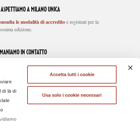
I ASPETTIAMO A MILANO UNICA
nsulta le modalità di accredito
e registrati per la
ossima edizione.
IMANIAMO IN CONTATTO
Accetta tutti i cookie
nviare
di là di
Usa solo i cookie necessari
ARICA l'APP
SCARICA l'APP
state
U APP STORE
SU GOOGLE PLAY
lo
ividiamo
n altre