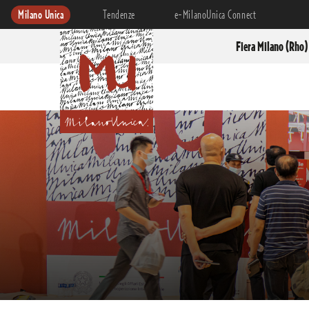
Milano Unica
Tendenze
e-MilanoUnica Connect
Fiera Milano (Rho)