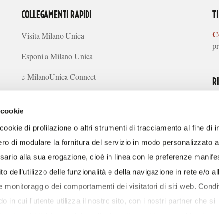
COLLEGAMENTI RAPIDI
T
Co
Visita Milano Unica
pr
Esponi a Milano Unica
e-MilanoUnica Connect
R
Concept Creativi
 cookie
Tendenze Sostenibilità
ookie di profilazione o altri strumenti di tracciamento al fine di i
Media
ro di modulare la fornitura del servizio in modo personalizzato al 
SC
ario alla sua erogazione, cioè in linea con le preferenze manife
FAQ
S
to dell’utilizzo delle funzionalità e della navigazione in rete e/o al
Chi siamo
 e monitoraggio dei comportamenti dei visitatori di siti web. Cond
 in cui l'utente utilizza il nostro sito, con i nostri partner che si
i web, pubblicità e social media, i quali potrebbero combinarle co