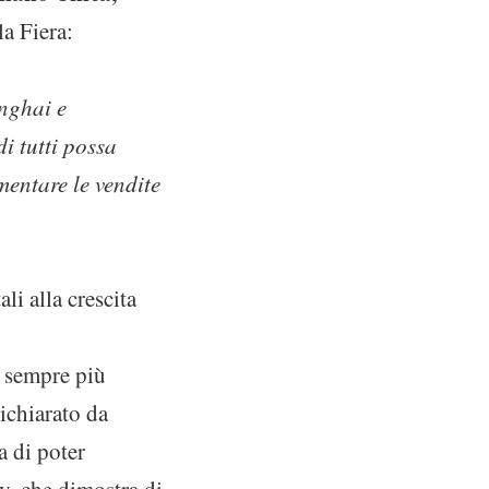
la Fiera:
anghai e
i tutti possa
mentare le vendite
i alla crescita
e sempre più
ichiarato da
 di poter