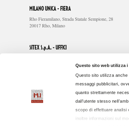
MILANO UNICA - FIERA
Rho Fieramilano, Strada Statale Sempione, 28
20017 Rho, Milano
SITEX S.p.A. - UFFICI
Via Alberto Riva Villasanta, 3
20145 Milano
Questo sito web utilizza i
Questo sito utilizza anche c
Tel.
messaggi pubblicitari, ovve
+39 02 66101105
quanto strettamente necess
Fax
+39 02 66111335
dall’utente stesso nell’ambi
info@milanounica.it
scopo di effettuare analisi
P.I. 06573770150
inoltre informazioni sul modo
occupano di analisi dei dat