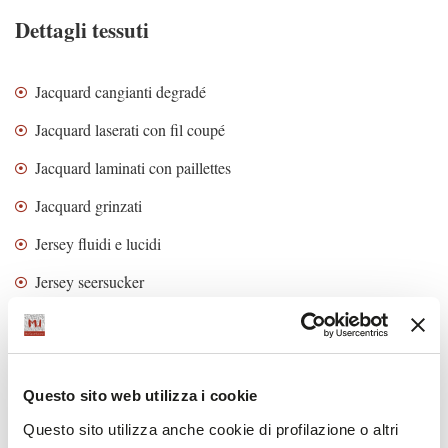
Dettagli tessuti
Jacquard cangianti degradé
Jacquard laserati con fil coupé
Jacquard laminati con paillettes
Jacquard grinzati
Jersey fluidi e lucidi
Jersey seersucker
Twill shiny con trattamenti stone washing
Tessuti tecnici gessati
Tessuti broccati lamé
Questo sito web utilizza i cookie
Questo sito utilizza anche cookie di profilazione o altri
Tessuti animalier tono su tono