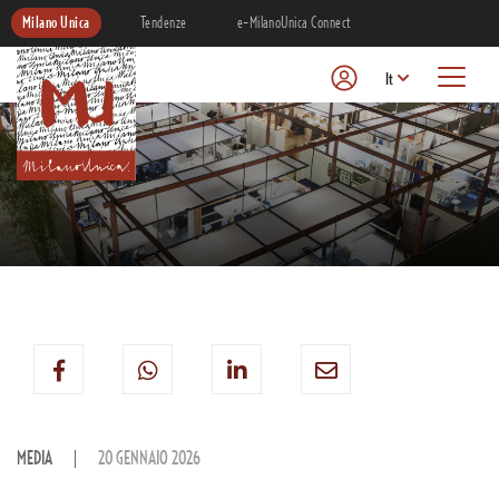
Milano Unica
Tendenze
e-MilanoUnica Connect
It
MEDIA
20 GENNAIO 2026