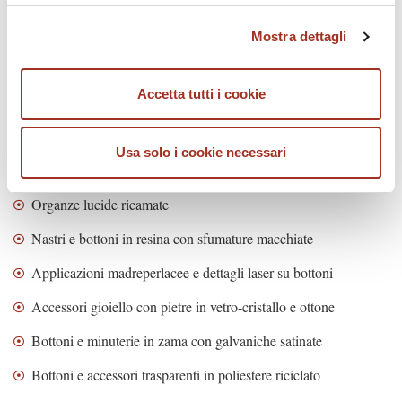
solo con i cookie tecnici necessari. A questa pagina è
Voile di viscosa stampati
Mostra dettagli
possibile consultare l'
Informativa Privacy
.
Accetta tutti i cookie
Dettagli accessori
Usa solo i cookie necessari
Tubolari e nastri luminosi con filati lurex e paillettes
Organze lucide ricamate
Nastri e bottoni in resina con sfumature macchiate
Applicazioni madreperlacee e dettagli laser su bottoni
Accessori gioiello con pietre in vetro-cristallo e ottone
Bottoni e minuterie in zama con galvaniche satinate
Bottoni e accessori trasparenti in poliestere riciclato