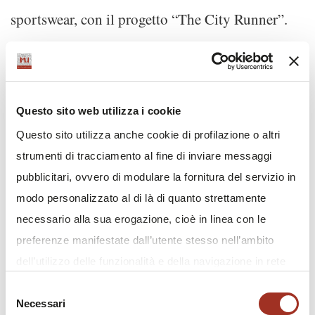
sportswear, con il progetto “The City Runner”.
Linen Dream Lab by Celc
(Pad. 16) è dedicata
al lino, fibra verde del futuro per l’Europa, e ai
Questo sito web utilizza i cookie
suoi marchi MASTERS OF LINEN® [100%
Questo sito utilizza anche cookie di profilazione o altri
Made in Europe] e EUROPEAN FLAX® (Fibra
strumenti di tracciamento al fine di inviare messaggi
di origine Europea).
pubblicitari, ovvero di modulare la fornitura del servizio in
modo personalizzato al di là di quanto strettamente
Area Woolmark
L’
(Pad. 20) è interamente
necessario alla sua erogazione, cioè in linea con le
dedicata alle nuove tendenze della lana Merino,
preferenze manifestate dall’utente stesso nell’ambito
svelate attraverso The Wool Lab Autunno
dell’utilizzo delle funzionalità e della navigazione in rete
e/o allo scopo di effettuare analisi e monitoraggio dei
Inverno 2019/20.
Selezione
Necessari
comportamenti dei visitatori di siti web. Condividiamo
del