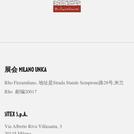
展会
MILANO UNICA
Rho Fieramilano, 地址是Strada Statale Sempione路28号,米兰
Rho 邮编20017
SITEX S.p.A.
Via Alberto Riva Villasanta, 3
20145 Milano