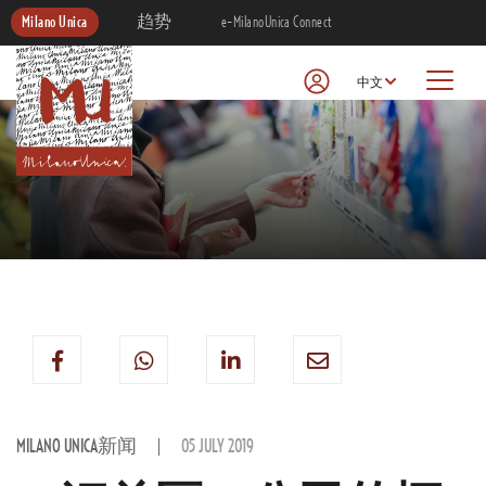
Milano Unica
趋势
e-MilanoUnica Connect
中文
MILANO UNICA新闻
05 JULY 2019