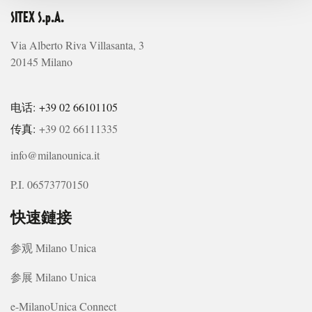
SITEX S.p.A.
Via Alberto Riva Villasanta, 3
20145 Milano
电话: +39 02 66101105
传真:
+39 02 66111335
info@milanounica.it
P.I. 06573770150
快速鏈接
参观 Milano Unica
参展 Milano Unica
e-MilanoUnica Connect