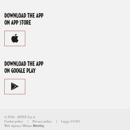
DOWNLOAD THE APP
ON APP STORE
DOWNLOAD THE APP
ON GOOGLE PLAY
©
2026
-
SITEX S.p.A
Cookie policy
|
Privacy policy
|
Legge 231/01
Web Agency Milano
Bluedog