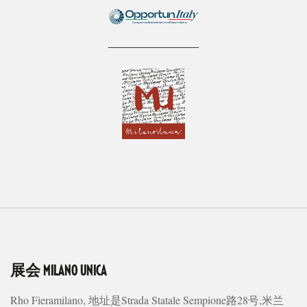
展会
MILANO UNICA
Rho Fieramilano, 地址是Strada Statale Sempione路28号,米兰