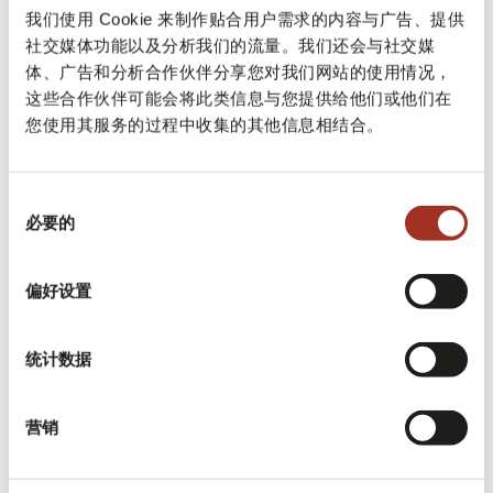
我们使用 Cookie 来制作贴合用户需求的内容与广告、提供
用。
社交媒体功能以及分析我们的流量。我们还会与社交媒
体、广告和分析合作伙伴分享您对我们网站的使用情况，
这些合作伙伴可能会将此类信息与您提供给他们或他们在
重量也是评估的另一个重要因素，因此使用
您使用其服务的过程中收集的其他信息相结合。
纤维的大小会影响面料的外观，结实性和技
术性能的因素。
同
必要的
意
选
择
贵公司如何应对我们所经历的
偏好设置
时期的不确定性？ 贵公司正在
统计数据
发生哪些变化？
鉴于不确定性的重要时刻使意大利和世界其
营销
他地区的各个公司感同身受，我们公司像许