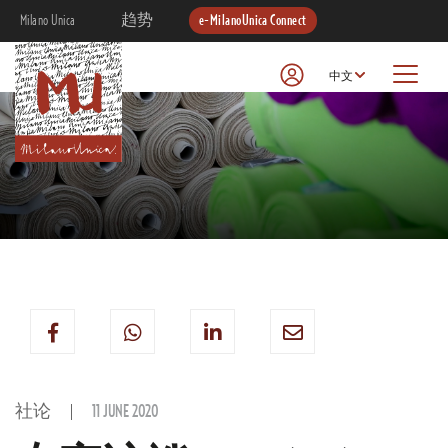
Milano Unica
趋势
e-MilanoUnica Connect
中文
社论
11 JUNE 2020