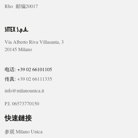
Rho 邮编20017
SITEX S.p.A.
Via Alberto Riva Villasanta, 3
20145 Milano
电话: +39 02 66101105
传真:
+39 02 66111335
info@milanounica.it
P.I. 06573770150
快速鏈接
参观 Milano Unica