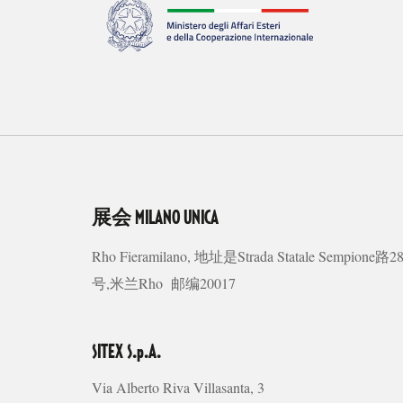
展会
MILANO UNICA
Rho Fieramilano, 地址是Strada Statale Sempione路2
号,米兰Rho 邮编20017
SITEX S.p.A.
Via Alberto Riva Villasanta, 3