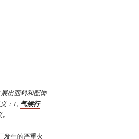
”展出面料和配饰
气候行
定义：
1)
义。
织厂发生的严重火