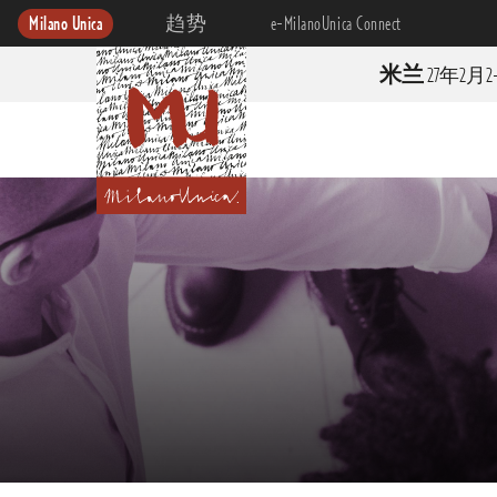
Milano Unica
趋势
e-MilanoUnica Connect
米兰
27年2月2