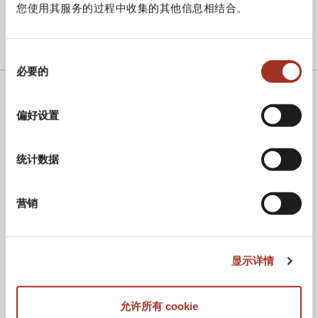
您使用其服务的过程中收集的其他信息相结合。
同
必要的
意
选
择
偏好设置
展会
MILANO UNICA
统计数据
Rho Fieramilano, 地址是Strada Statale Sempione路28号,米兰
Rho 邮编20017
营销
SITEX S.p.A.
显示详情
Via Alberto Riva Villasanta, 3
20145 Milano
允许所有 cookie