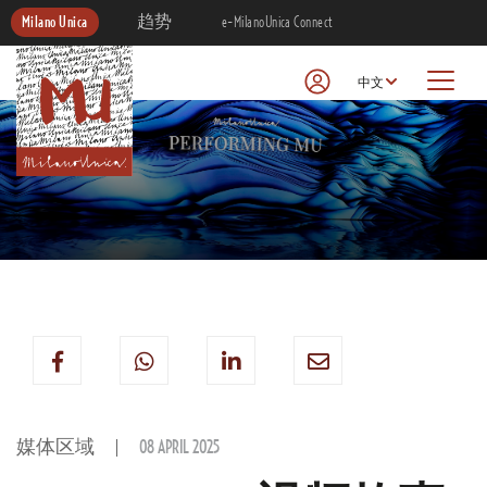
Milano Unica
趋势
e-MilanoUnica Connect
中文
媒体区域
08 APRIL 2025