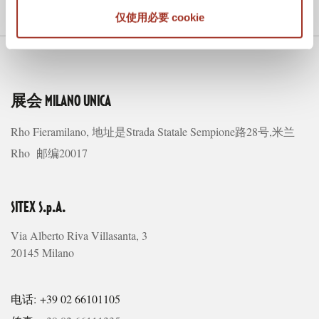
仅使用必要 cookie
展会
MILANO UNICA
Rho Fieramilano, 地址是Strada Statale Sempione路28号,米兰
Rho 邮编20017
SITEX S.p.A.
Via Alberto Riva Villasanta, 3
20145 Milano
电话: +39 02 66101105