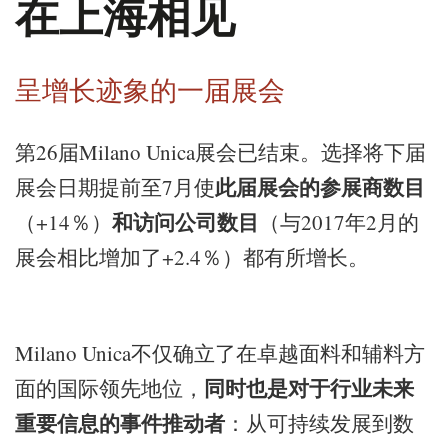
在上海相见
呈增长迹象的一届展会
26
Milano Unica
第
届
展会已结束。选择将下届
7
展会日期提前至
月使
此届展会的参展商数目
+14
2017
2
（
％）
和访问公司数目
（与
年
月的
+2.4
展会相比增加了
％）都有所增长。
Milano Unica
不仅确立了在卓越面料和辅料方
面的国际领先地位，
同时也是对于行业未来
重要信息的事件推动者
：从可持续发展到数