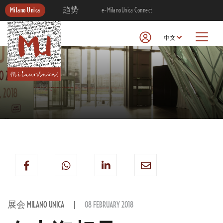
Milano Unica
趋势
e-MilanoUnica Connect
中文
展会 MILANO UNICA
08 FEBRUARY 2018