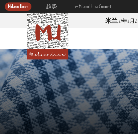
Milano Unica
趋势
e-MilanoUnica Connect
米兰
27年2月2