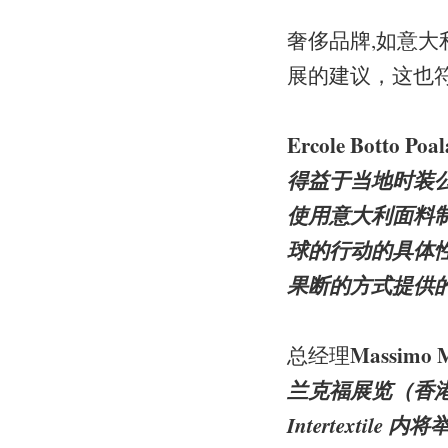
奢侈品牌,如意
展的建议，这也
Ercole Botto Poal
得益于当地时装公
使用意大利面料
球的行动的具体
果断的方式提供
Massimo M
总经理
兰克福展览（香
Intertextil