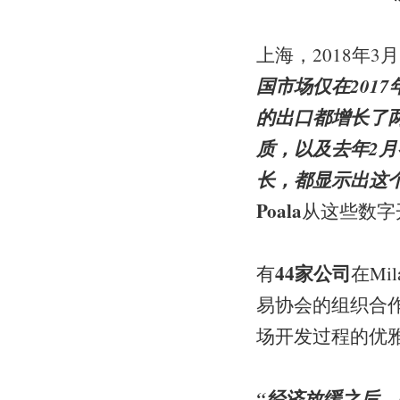
上海，2018年3月
国市场仅在201
的出口都增长了
质，以及去年2月举
长，都显示出这
Poala
从这些数字
44家公司
有
在Mi
易协会的组织合
场开发过程的优
“经济放缓之后