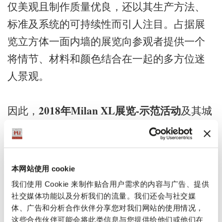
仅美观且制作质量优良，还以其生产方法、
标准及系统的可持续性而引人注目。占据展
览立方体一面内墙的展览向参观者提供一个
将情节、材料和颜色结合在一起的多方位迷
人景观。
2018年Milan XL展览-示范活动
因此，
及其城
于9月12日至24日在
市设施将
米兰举行。
阿仁伽里
Milano Unica及其面料展示立方体在
奥宫（Palazzo dell'Arengario）
恭候您。
本网站使用 cookie
我们使用 Cookie 来制作贴合用户需求的内容与广告、提供
意大利经济发展部
米兰市政府和工业
感谢
，
社交媒体功能以及分析我们的流量。我们还会与社交媒
体、广告和分析合作伙伴分享您对我们网站的使用情况，
联合会
意大利对外贸易协会
，以及
的宝贵合
这些合作伙伴可能会将此类信息与您提供给他们或他们在