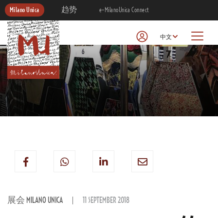
Milano Unica
趋势
e-MilanoUnica Connect
中文
展会 MILANO UNICA
11 SEPTEMBER 2018