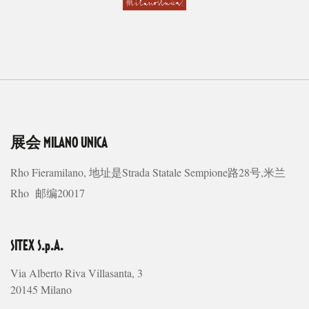
展会
MILANO UNICA
Rho Fieramilano, 地址是Strada Statale Sempione路28号,米兰
Rho 邮编20017
SITEX S.p.A.
Via Alberto Riva Villasanta, 3
20145 Milano