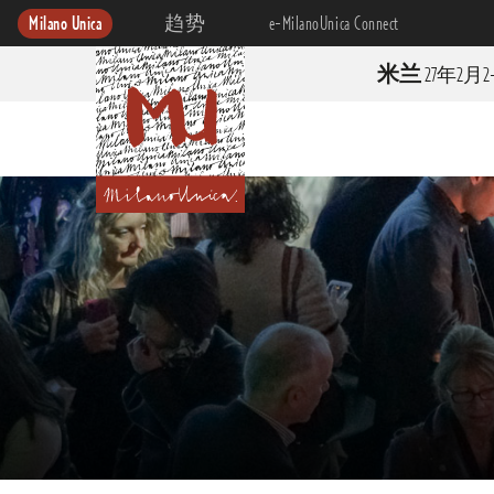
Milano Unica
趋势
e-MilanoUnica Connect
米兰
27年2月2