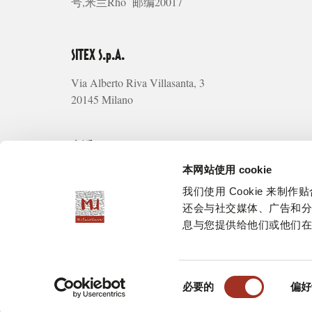
号,米兰Rho 邮编20017
SITEX S.p.A.
Via Alberto Riva Villasanta, 3
20145 Milano
电话: +39 02 66101105
传真:
+39 02 66111335
本网站使用 cookie
info@milanounica.it
我们使用 Cookie 来
还会与社交媒体、广告和
P.I. 06573770150
息与您提供给他们或他们
同
必要的
偏好
意
©
2026
-
SITEX S.p.A
选