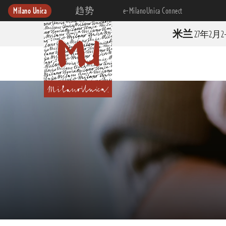
Milano Unica
趋势
e-MilanoUnica Connect
米兰
27年2月2