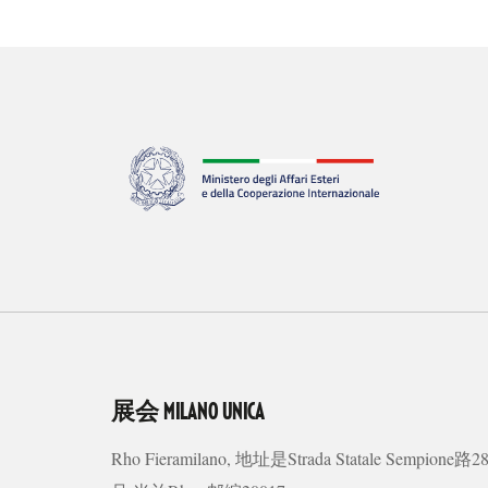
展会
MILANO UNICA
Rho Fieramilano, 地址是Strada Statale Sempione路2