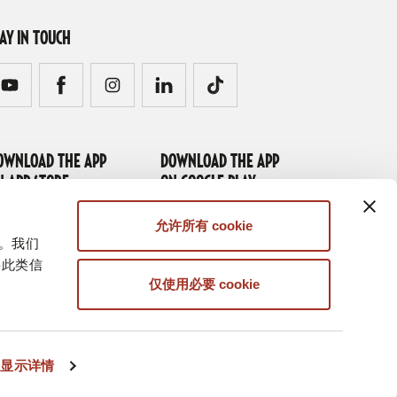
TAY IN TOUCH
OWNLOAD THE APP
DOWNLOAD THE APP
N APP STORE
ON GOOGLE PLAY
允许所有 cookie
量。我们
将此类信
仅使用必要 cookie
显示详情
Web Agency Milano
Bluedog