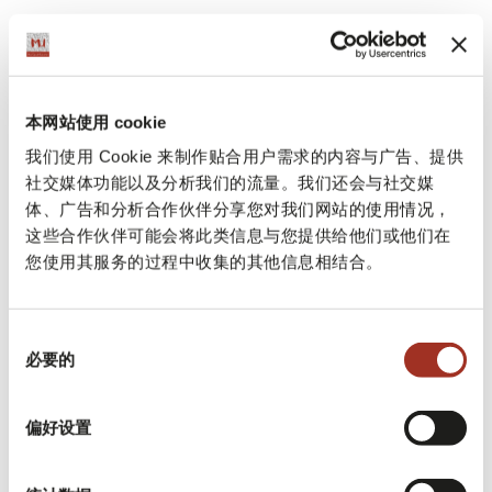
然而，再生农业与时尚之间的联系并非毫无
争议。这些争议集中在缺乏普遍认可的再生
农业定义和标准、缺乏品牌主张的认证或验
本网站使用 cookie
证指南以及再生农业对时尚业可扩展性和整
我们使用 Cookie 来制作贴合用户需求的内容与广告、提供
社交媒体功能以及分析我们的流量。我们还会与社交媒
体影响的不确定性。此外，批评者认为，如
体、广告和分析合作伙伴分享您对我们网站的使用情况，
果没有透明和可追溯的供应链，就很难验证
这些合作伙伴可能会将此类信息与您提供给他们或他们在
您使用其服务的过程中收集的其他信息相结合。
标记为再生农业产品的材料是否真正符合规
定和标准。最后但同样重要的是，向再生农
同
业过渡需要对耕作方式进行重大改变，这可
必要的
意
能具有挑战性且成本高昂。
选
择
偏好设置
再生农业概念的出现似乎使“可持续”这个词过