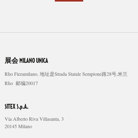
展会
MILANO UNICA
Rho Fieramilano, 地址是Strada Statale Sempione路28号,米兰
Rho 邮编20017
SITEX S.p.A.
Via Alberto Riva Villasanta, 3
20145 Milano