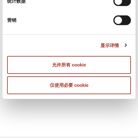
统计数据
时。正如艾琳·费舍尔（Eileen Fisher）对
《Vogue》杂志所说：“我们不需要可持续，
营销
我们需要再生。在时尚领域，我们不仅仅是
要减少污染或造成更少的伤害，而是可以真
正开始考虑恢复土地的健康。”
显示详情
允许所有 cookie
可持续发展词汇表
仅使用必要 cookie