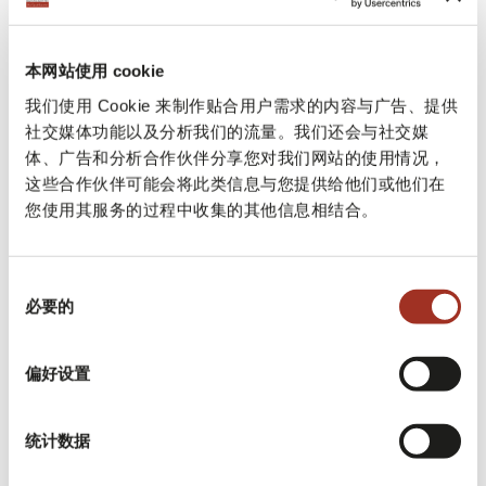
二次机会，或将二手材料整合到自己的生产
中。这一举措具体体现了工业共生的概念，
本网站使用 cookie
并使企业能够通过智能管理废弃材料来生成
我们使用 Cookie 来制作贴合用户需求的内容与广告、提供
和分享价值。Multi-Lab 不仅是一个分析和测
社交媒体功能以及分析我们的流量。我们还会与社交媒
体、广告和分析合作伙伴分享您对我们网站的使用情况，
试中心，它还支持企业生态设计和推广循环
这些合作伙伴可能会将此类信息与您提供给他们或他们在
经济文化。此外，它还充当一个互动实验
您使用其服务的过程中收集的其他信息相结合。
室，不仅受到 ITS 和 IFTS 课程的学员欢迎，
也受到企业的欢迎。
同
必要的
意
选
最近，Centrocot 将其经验用于 Ecotess 项目，
择
偏好设置
该项目于2024年5月启动并于2025年中期结
束。这是一个由商会和卡里普洛基金会支持
统计数据
的倡议，由公共管理机构、纺织企业、商业