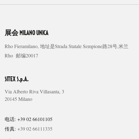
展会
MILANO UNICA
Rho Fieramilano, 地址是Strada Statale Sempione路28号,米兰
Rho 邮编20017
SITEX S.p.A.
Via Alberto Riva Villasanta, 3
20145 Milano
电话: +39 02 66101105
传真:
+39 02 66111335