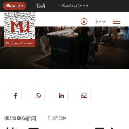
Milano Unica
趋势
e-MilanoUnica Connect
中文
MILANO UNICA新闻
11 JULY 2019