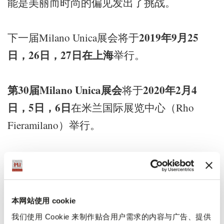
能是美丽而时尚的偏见发出了挑战。
2019
年
9
月
25
下一届Milano Unica展会将于
日，
26
日，
27
日在上海
举行。
第
30
届
Milano Unica
展会
2020
年
2
月
4
将于
日，
5
日，
6
日
在米兰国际展览中心（Rho
Fieramilano）举行。
Milano Unica 米兰展会
展覽
本网站使用 cookie
我们使用 Cookie 来制作贴合用户需求的内容与广告、提供