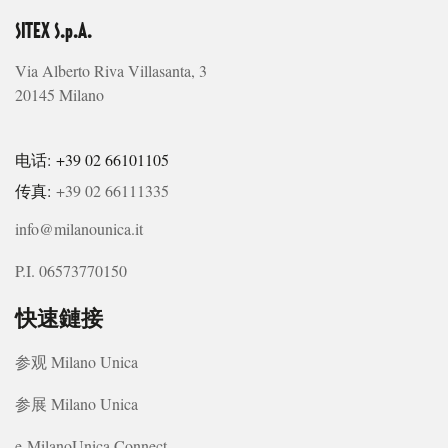
SITEX S.p.A.
Via Alberto Riva Villasanta, 3
20145 Milano
电话: +39 02 66101105
传真:
+39 02 66111335
info@milanounica.it
P.I. 06573770150
快速鏈接
参观 Milano Unica
参展 Milano Unica
e-MilanoUnica Connect