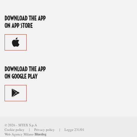
DOWNLOAD THE APP
ON APP STORE
DOWNLOAD THE APP
ON GOOGLE PLAY
©
2026
-
SITEX S.p.A
Cookie policy
|
Privacy policy
|
Legge 231/01
Web Agency Milano
Bluedog