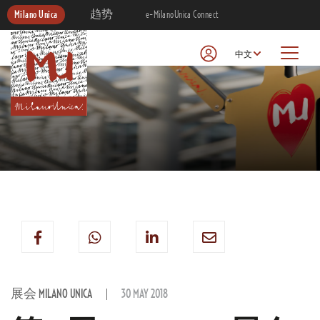
Milano Unica
趋势
e-MilanoUnica Connect
中文
展会 MILANO UNICA
30 MAY 2018