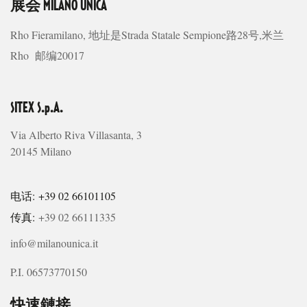
展会
MILANO UNICA
Rho Fieramilano, 地址是Strada Statale Sempione路28号,米兰
Rho 邮编20017
SITEX S.p.A.
Via Alberto Riva Villasanta, 3
20145 Milano
电话: +39 02 66101105
传真:
+39 02 66111335
info@milanounica.it
P.I. 06573770150
快速鏈接