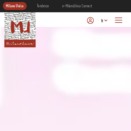
Milano Unica
Tendenze
e-MilanoUnica Connect
It