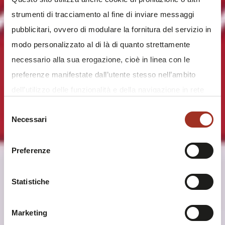
strumenti di tracciamento al fine di inviare messaggi
pubblicitari, ovvero di modulare la fornitura del servizio in
modo personalizzato al di là di quanto strettamente
necessario alla sua erogazione, cioè in linea con le
preferenze manifestate dall’utente stesso nell’ambito
dell’utilizzo delle funzionalità e della navigazione in rete
e/o allo scopo di effettuare analisi e monitoraggio dei
Selezione
Necessari
comportamenti dei visitatori di siti web. Condividiamo
del
consenso
inoltre informazioni sul modo in cui l'utente utilizza il
nostro sito, con i nostri partner che si occupano di analisi
Preferenze
dei dati web, pubblicità e social media, i quali potrebbero
combinarle con altre informazioni che l'utente ha fornito
Statistiche
loro o che sono stati raccolti durante l'utilizzo dei loro
servizi.
Marketing