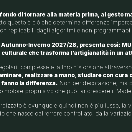
ofondo di tornare alla materia prima, al gesto m
to questo è ciò che determina differenze impercet
non replicabili dagli algoritmi e non programmabili
i Autunno-Inverno 2027/28, presenta così: 
lturale che trasforma l’artigianalità in un att
regolari, complesse e la loro distorsione attravers
aminare, realizzare a mano, studiare con cura o
fanno la differenza.
Non per decorazione, ma pe
ico motore propulsivo che può far crescere il Made 
ardizzato è ovunque e quindi non è più lusso, la v
ò che nasce dall’errore controllato, dalla variazi