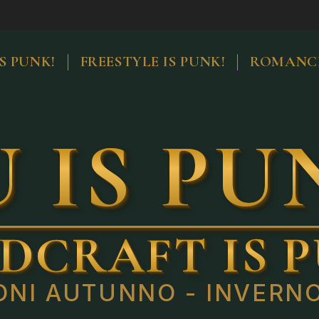
S PUNK!
FREESTYLE IS PUNK!
ROMANCE
 IS PU
DCRAFT IS P
ONI AUTUNNO - INVERNO