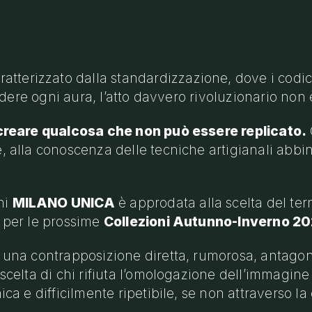
terizzato dalla standardizzazione, dove i codici
perdere ogni aura, l’atto davvero rivoluzionario no
è creare qualcosa che non può essere replicato.
, alla conoscenza delle tecniche artigianali abbina
ni
MILANO UNICA
è approdata alla scelta del te
a per le prossime
Collezioni Autunno-Inverno 2
a una contrapposizione diretta, rumorosa, antagon
 scelta di chi rifiuta l’omologazione dell’immagine
nica e difficilmente ripetibile, se non attraverso l