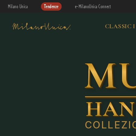
Milano Unica
Tendenze
e-MilanoUnica Connect
CLASSIC I
MU
HAN
COLLEZI