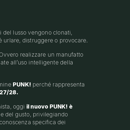
 del lusso vengono clonati,
n è urlare, distruggere o provocare.
Ovvero realizzare un manufatto
te all’uso intelligente della
rmine
PUNK!
perché rappresenta
027/28.
ista, oggi
il nuovo PUNK! è
 e del gusto, privilegiando
a conoscenza specifica dei