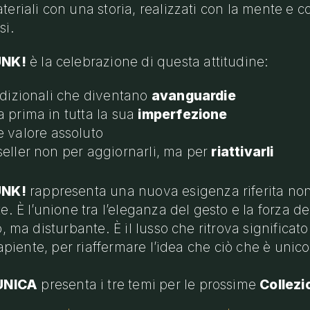
eriali con una storia, realizzati con la mente e c
si.
UNK!
è la celebrazione di questa attitudine:
radizionali che diventano
avanguardie
a prima in tutta la sua
imperfezione
 valore assoluto
seller non per aggiornarli, ma per
riattivarli
UNK!
rappresenta una nuova esigenza riferita non 
. È l’unione tra l’eleganza del gesto e la forza de
, ma disturbante. È il lusso che ritrova significat
sapiente, per riaffermare l’idea che ciò che è unic
UNICA
presenta i tre temi per le prossime
Collezi