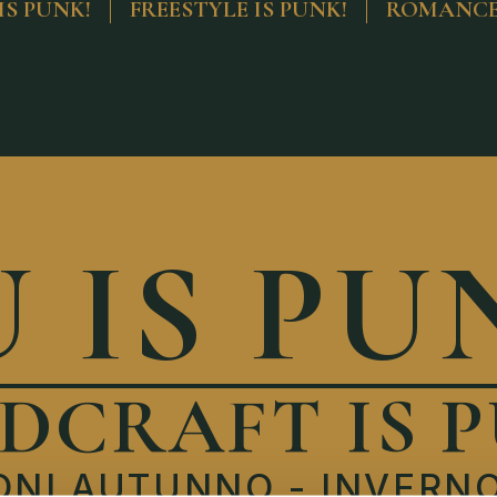
IS PUNK!
FREESTYLE IS PUNK!
ROMANCE 
 IS PU
DCRAFT IS P
ONI AUTUNNO - INVERNO